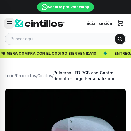
Soporte por WhatsApp
Iniciar sesión
IMERA COMPRA CON EL CÓDIGO BIENVENIDA10
◆
ENTREGA GR
Pulseras LED RGB con Control
Inicio
/
Productos
/
Cintillos
/
Remoto – Logo Personalizado