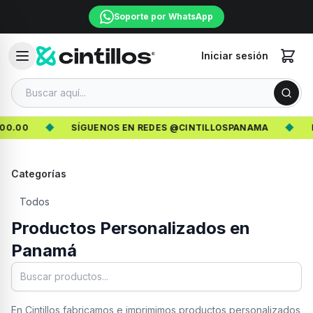
Soporte por WhatsApp
Iniciar sesión
00.00
◆
SÍGUENOS EN REDES @CINTILLOSPANAMA
◆
R
Categorías
Todos
Productos Personalizados en
Panamá
En Cintillos fabricamos e imprimimos productos personalizados