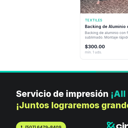
TEXTILES
Backing de Aluminio 
Backing de aluminio con 
sublimado. Montaje rápido
eventos profesionales e
$
300.00
mín.
1
uds.
Servicio de impresión
¡All
¡Juntos lograremos grand
(507) 6479-8409