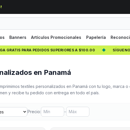
!
los
Banners
Artículos Promocionales
Papelería
Reconoci
TIS PARA PEDIDOS SUPERIORES A $100.00
◆
SÍGUENOS EN 
onalizados en Panamá
 imprimimos textiles personalizados en Panamá con tu logo, marca o 
umen y recibe tu pedido con entrega en todo el país.
Precio:
–