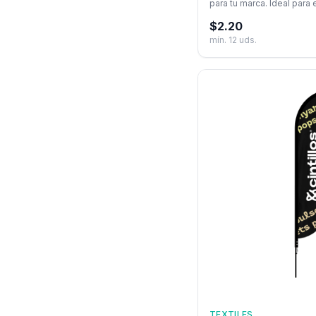
para tu marca. Ideal par
$
2.20
mín.
12
uds.
TEXTILES