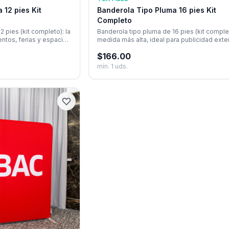
 12 pies Kit
Banderola Tipo Pluma 16 pies Kit
Completo
 pies (kit completo): la
Banderola tipo pluma de 16 pies (kit complet
ntos, ferias y espacios
medida más alta, ideal para publicidad exter
 salones.
aire libre y máxima visibilidad a distancia.
$
166.00
mín.
1
uds.