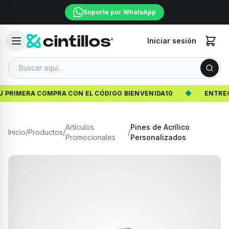
Soporte por WhatsApp
Iniciar sesión
PRIMERA COMPRA CON EL CÓDIGO BIENVENIDA10
◆
ENTREGA 
Artículos
Pines de Acrílico
Inicio
/
Productos
/
/
Promocionales
Personalizados