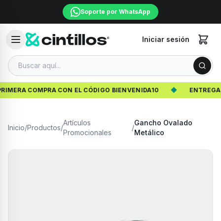
Soporte por WhatsApp
Iniciar sesión
IMERA COMPRA CON EL CÓDIGO BIENVENIDA10
◆
ENTREGA GR
Artículos
Gancho Ovalado
Inicio
/
Productos
/
/
Promocionales
Metálico