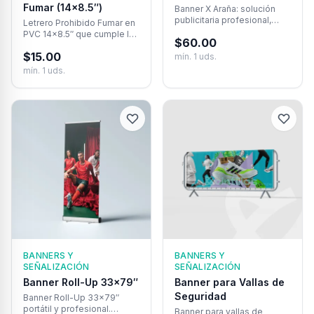
Fumar (14×8.5″)
Banner X Araña: solución
publicitaria profesional,
Letrero Prohibido Fumar en
económica y reutilizable
PVC 14×8.5″ que cumple la
$
60.00
para destacar tu marca.
normativa antitabaco
$
15.00
panameña. Impresión HD,
mín.
1
uds.
durable y de instalación
mín.
1
uds.
rápida.
BANNERS Y
BANNERS Y
SEÑALIZACIÓN
SEÑALIZACIÓN
Banner Roll-Up 33×79″
Banner para Vallas de
Seguridad
Banner Roll-Up 33×79″
portátil y profesional.
Banner para vallas de