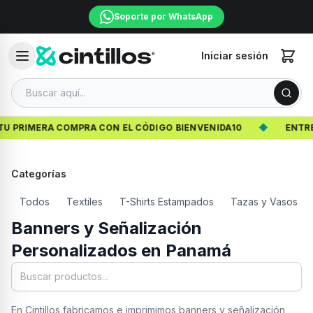
Soporte por WhatsApp
Iniciar sesión
PRIMERA COMPRA CON EL CÓDIGO BIENVENIDA10
◆
ENTREGA 
Categorías
Todos
Textiles
T-Shirts Estampados
Tazas y Vasos
Banners y Señalización
Personalizados en Panamá
En Cintillos fabricamos e imprimimos banners y señalización