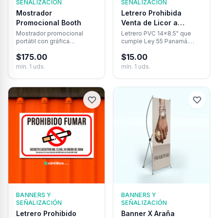
SEÑALIZACIÓN
SEÑALIZACIÓN
Mostrador
Letrero Prohibida
Promocional Booth
Venta de Licor a
Menores (14×8.5″)
Mostrador promocional
Letrero PVC 14×8.5" que
portátil con gráfica
cumple Ley 55 Panamá.
personalizada incluida.
Obligatorio para locales
$
175.00
$
15.00
Monta en minutos,
que venden licor.
transporta fácilmente y
mín.
1
uds.
mín.
1
uds.
destaca tu marca en
cualquier evento de
Panamá.
BANNERS Y
BANNERS Y
SEÑALIZACIÓN
SEÑALIZACIÓN
Letrero Prohibido
Banner X Araña