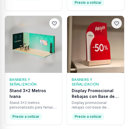
full color, fácil de montar y
para negocios, cafeterías y
Precio a cotizar
transportar.
eventos.
BANNERS Y
BANNERS Y
SEÑALIZACIÓN
SEÑALIZACIÓN
Stand 3×2 Metros
Display Promocional
Ivana
Rebajas con Base de
Madera
Stand 3×2 metros
Display promocional
personalizado para ferias.
rebajas con base de
Diseño profesional con tu
madera natural. Estructura
logo, materiales premium y
Precio a cotizar
desmontable y
Precio a cotizar
montaje rápido.
personalizable para
destacar tus descuentos en