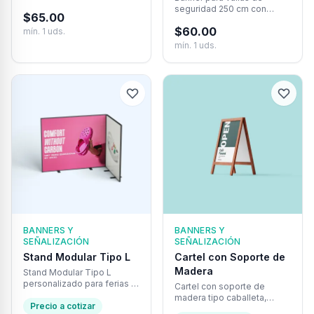
Impresión full color, fácil
seguridad 250 cm con
$
65.00
instalación y diseño
impresión full color, lona
personalizado incluido.
$
60.00
mín.
1
uds.
resistente y ojales de acero
galvanizado. Perfecto para
mín.
1
uds.
eventos y campañas
publicitarias.
BANNERS Y
BANNERS Y
SEÑALIZACIÓN
SEÑALIZACIÓN
Stand Modular Tipo L
Cartel con Soporte de
Madera
Stand Modular Tipo L
personalizado para ferias y
Cartel con soporte de
eventos. Estructura
madera tipo caballeta,
esquinera con impresión
Precio a cotizar
personalizado y elegante