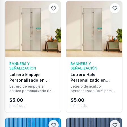
tienda.
BANNERS Y
BANNERS Y
SEÑALIZACIÓN
SEÑALIZACIÓN
Letrero Empuje
Letrero Hale
Personalizado en
Personalizado en
Acrílico – 8×2″
Acrílico – Placa 8×2
Letrero de empuje en
Letrero de acrílico
acrílico personalizado 8×2″
personalizado 8×2" para
Pulgadas
con tu logo. Profesional,
señalizar accesos con
$
5.00
$
5.00
duradero y entrega
estilo profesional y
inmediata.
elegancia corporativa.
mín.
1
uds.
mín.
1
uds.