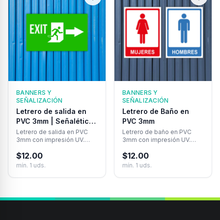
BANNERS Y
BANNERS Y
SEÑALIZACIÓN
SEÑALIZACIÓN
Letrero de salida en
Letrero de Baño en
PVC 3mm | Señalética
PVC 3mm
de Seguridad
Letrero de salida en PVC
Letrero de baño en PVC
3mm con impresión UV.
3mm con impresión UV.
Señalética profesional,
Personalizado con tu logo,
$
12.00
$
12.00
resistente y visible para
colores de marca y
oficinas, comercios e
adhesivo de alta
mín.
1
uds.
mín.
1
uds.
industria.
resistencia.