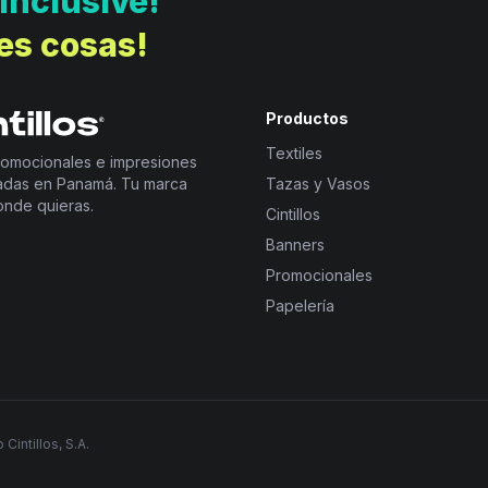
 Inclusive!
es cosas!
Productos
Textiles
promocionales e impresiones
adas en Panamá. Tu marca
Tazas y Vasos
onde quieras.
Cintillos
Banners
Promocionales
Papelería
intillos, S.A.