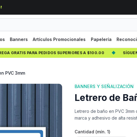
!
los
Banners
Artículos Promocionales
Papelería
Reconoci
 GRATIS PARA PEDIDOS SUPERIORES A $100.00
◆
SÍGUENOS 
 en PVC 3mm
BANNERS Y SEÑALIZACIÓN
Letrero de B
Letrero de baño en PVC 3mm c
marca y adhesivo de alta resis
Cantidad (mín.
1
)