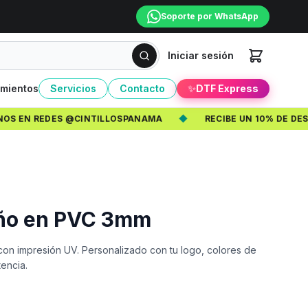
Soporte por WhatsApp
Iniciar sesión
mientos
Servicios
Contacto
✨
DTF Express
EN REDES @CINTILLOSPANAMA
◆
RECIBE UN 10% DE DESCU
año en PVC 3mm
on impresión UV. Personalizado con tu logo, colores de
tencia.