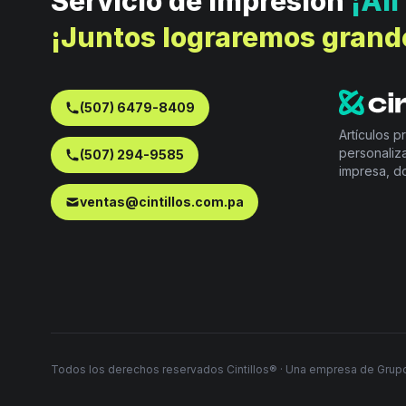
Servicio de impresión
¡All
¡Juntos lograremos grand
(507) 6479-8409
Artículos 
personaliz
(507) 294-9585
impresa, d
ventas@cintillos.com.pa
Todos los derechos reservados Cintillos® · Una empresa de Grupo C