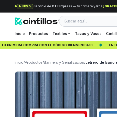
Servicio de DTF Express — tu primera yarda
¡GRATIS
NUEVO
Inicio
Productos
Textiles
Tazas y Vasos
Cintil
 PRIMERA COMPRA CON EL CÓDIGO BIENVENIDA10
◆
ENTREGA
Inicio
/
Productos
/
Banners y Señalización
/
Letrero de Baño