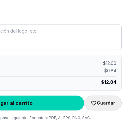
$
12.00
$
0.84
$
12.84
gar al carrito
Guardar
l paso siguiente. Formatos: PDF, AI, EPS, PNG, SVG.