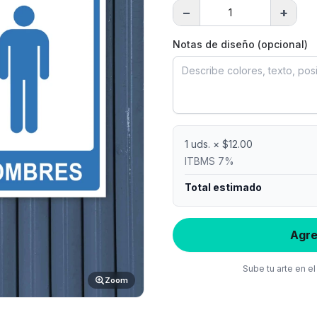
−
+
Notas de diseño (opcional)
1
uds. × $
12.00
ITBMS 7%
Total estimado
Agre
Sube tu arte en e
Zoom